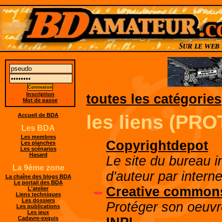
Inscription
toutes les catégories
Mot de passe
les liens (P
Accueil de BDA
Les BDA
Les membres
Copyrightdepot
Les planches
Les scénarios
Hasard
Le site du bureau i
La 9ème zone
d'auteur par interne
La chaîne des blogs BDA
Le portail des BDA
Creative common
L'atelier
Liens techniques
Les dossiers
Protéger son oeuvr
Les publications
Les jeux
Cadavre-exquis