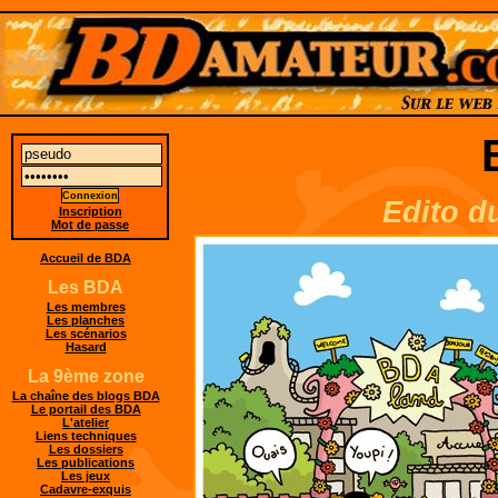
Edito d
Inscription
Mot de passe
Accueil de BDA
Les BDA
Les membres
Les planches
Les scénarios
Hasard
La 9ème zone
La chaîne des blogs BDA
Le portail des BDA
L'atelier
Liens techniques
Les dossiers
Les publications
Les jeux
Cadavre-exquis