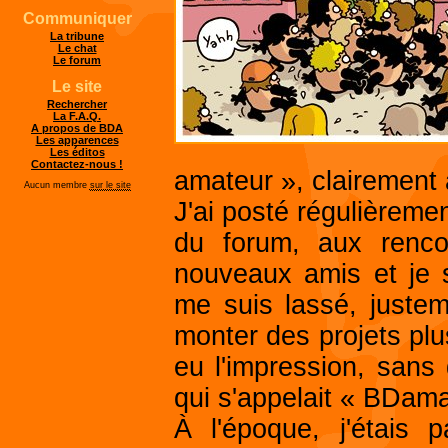
Communiquer
La tribune
Le chat
Le forum
Le site
Rechercher
La F.A.Q.
A propos de BDA
Les apparences
Les éditos
Contactez-nous !
amateur », clairement 
Aucun membre
sur le site
J'ai posté régulièreme
du forum, aux renco
nouveaux amis et je 
me suis lassé, juste
monter des projets plus
eu l'impression, sans
qui s'appelait « BDama
À l'époque, j'étais