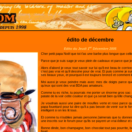
édito de décembre
er
Edito du Jeudi 1
Décembre 2005
Cher petit papa Noël que toi t'as une barbe plus longue que cel
Parce que je suis sage je veux plein de cadeaux et parce que je s
Alors d’abord je veux tout savoir sur lui qu’il est beau le corriv
c’est pas vrai et qu’il dessine pour de vrai. Et puis comme je s
ses beaux yeux, et pourquoi il est toujours bronzé et comment il 
Moi aussi je veux peindre mais avec mes dix doigts parce que 
qu’eux qui sont des vrai BDA pas amateurs.
Comme tu es riche, tu pourrais me porter un énorme gros sac av
patate de la voir cette couleur et que ça serait bien qu’elle chang
Je voudrais aussi une paire de moufles verte et rose parce qu
papa fouettard pour lui dire qu’il a pas besoin de venir sur le 
intelligent si on les lit tous.
Et comme tu n’oublies jamais personne j’aimerais que tu donne
une inscrits sur le forum pour qu’ils se payent un vrai éditeur et 
Bonne dinde, bon champagne, bon chocolat tout pas pourrite, b
Noël.