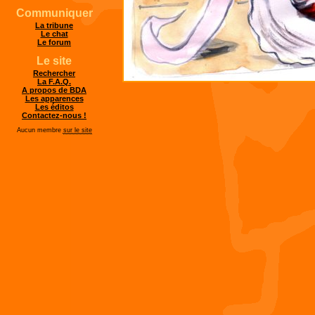
Communiquer
La tribune
Le chat
Le forum
Le site
Rechercher
La F.A.Q.
A propos de BDA
Les apparences
Les éditos
Contactez-nous !
Aucun membre
sur le site