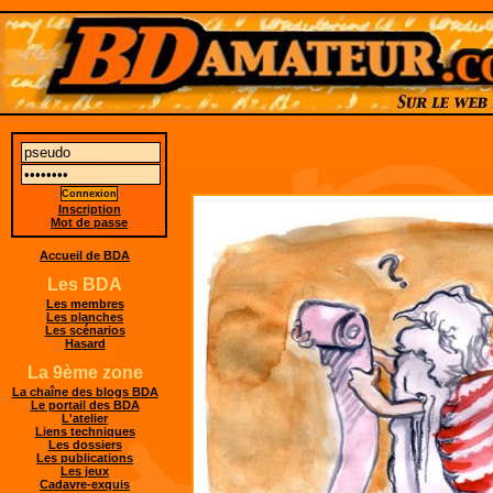
Inscription
Mot de passe
Accueil de BDA
Les BDA
Les membres
Les planches
Les scénarios
Hasard
La 9ème zone
La chaîne des blogs BDA
Le portail des BDA
L'atelier
Liens techniques
Les dossiers
Les publications
Les jeux
Cadavre-exquis