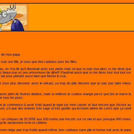
le de mon papa
uis une fille, je veux que des cadeaux pour les filles.
eau, on m’a dit qu’il dessinait avec ses pieds mais toi que tu sais tout alors tu me diras que
uis beaucoup un peu amoureuse de djiheff il faudrait aussi que tu me dises tout tout tout sur
fait pour peindre aussi bien que Monet le vrai.
j’ose plus dessiner avec le oekaki, ya trop de jolis dessins que je sais pas faire mieux
ec plein de feutres dedans, mais tu enlèves la couleur orange parce que j’en ai marre la
e tous les jours.
e je commence à avoir froid quand je tape sur mon clavier et faut encore que j’écrive au
forum, y’a que des enfants très sage et très gentils qui écrivent pleins de com’s que ça rend
s un chèques de 55 555€ aux 650 moins une inscrits sur ce site et aux presque 900 moins
qu’ils deviennent riche et célèbre.
onne neige pas trop froide quand même, bon cadeaux sans pile et bonne nuit avec le papa