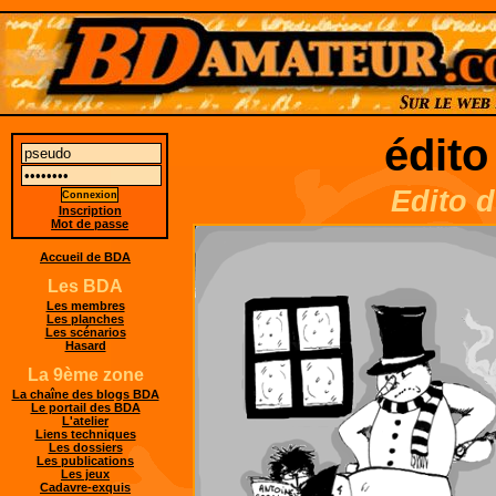
édit
Edito 
Inscription
Mot de passe
Accueil de BDA
Les BDA
Les membres
Les planches
Les scénarios
Hasard
La 9ème zone
La chaîne des blogs BDA
Le portail des BDA
L'atelier
Liens techniques
Les dossiers
Les publications
Les jeux
Cadavre-exquis