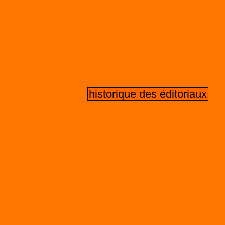
historique des éditoriaux