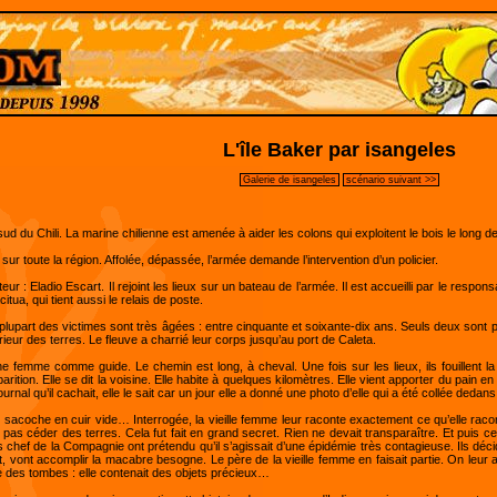
L'île Baker par isangeles
Galerie de isangeles
scénario suivant >>
sud du Chili. La marine chilienne est amenée à aider les colons qui exploitent le bois le long de
sur toute la région. Affolée, dépassée, l’armée demande l’intervention d’un policier.
: Eladio Escart. Il rejoint les lieux sur un bateau de l’armée. Il est accueilli par le respon
tua, qui tient aussi le relais de poste.
plupart des victimes sont très âgées : entre cinquante et soixante-dix ans. Seuls deux sont p
ntérieur des terres. Le fleuve a charrié leur corps jusqu’au port de Caleta.
eune femme comme guide. Le chemin est long, à cheval. Une fois sur les lieux, ils fouillent 
rition. Elle se dit la voisine. Elle habite à quelques kilomètres. Elle vient apporter du pain e
urnal qu’il cachait, elle le sait car un jour elle a donné une photo d’elle qui a été collée dedans
sacoche en cuir vide… Interrogée, la vieille femme leur raconte exactement ce qu’elle raconta
 pas céder des terres. Cela fut fait en grand secret. Rien ne devait transparaître. Et puis 
f de la Compagnie ont prétendu qu’il s’agissait d’une épidémie très contagieuse. Ils décident
ont accomplir la macabre besogne. Le père de la vieille femme en faisait partie. On leur a d
e des tombes : elle contenait des objets précieux…