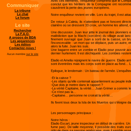
Avec ces éléments, l’enquêteur comprend que le Compagnie
conclut que les héritiers de la Compagnie ont recommen
Communiquer
causèrent la perte des jeunes européens.
La tribune
Le chat
Notre enquêteur revient en ville. Lors du trajet, il est at
Le forum
De retour à Caleta, ils n’attendent pas et foncent direct
Le site
clairière où se dressent 33 croix, un homme les attend, de
Rechercher
Une discussion. Juan leur jette le journal des pionniers e
La F.A.Q.
malédiction que la Machi (sorcière) du village avait lanc
A propos de BDA
finement ouvragé que Juan a sorti de la caisse, un brui
Les apparences
l’inconcevable : un mort qui se déplace, puis un autre, 
Les éditos
alors la fuite. Juan les suis.
Contactez-nous !
Une bagarre entre un zombie et Eladio pour pouvoir accéd
dernier hurlement. Il est déchiqueté. Les zombies restent
Aucun membre
sur le site
Eladio et Amelia rejoignent le navire de guerre. Eladio a
sont éventrées mais les corps sont en place au fond… Les
Epilogue, le lendemain : Un bateau de l’armée. L’enquêteu
-Et la caisse ?
-Les objets qu’elle contenait appartiennent au peuple indi
-Que dois je mettre dans le rapport ?
-La vérité Capitaine, la vérité… Juan Grimer a commis le
-Ce n’est pas la…
-Capitaine… personne ne croirait la vérité…
Ils fixent tous deux la Isla de los Muertos qui s’éloigne d
Les personnages principaux :
Notre héros :
Eladio Escart, jeune inspecteur en début de carrière. Un
fume pas). De taille moyenne, il possède des traits eu
ridicule dans sa passion américaine, mais il semble asse