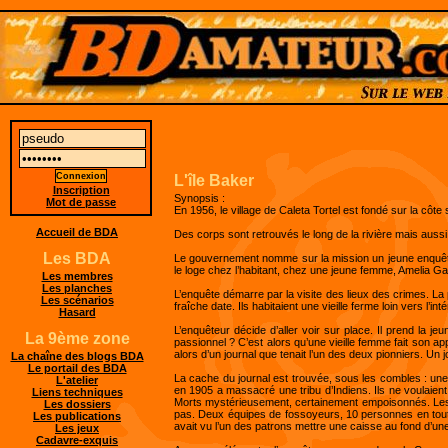
L'île Baker
Inscription
Synopsis :
Mot de passe
En 1956, le village de Caleta Tortel est fondé sur la côte 
Accueil de BDA
Des corps sont retrouvés le long de la rivière mais aussi 
Les BDA
Le gouvernement nomme sur la mission un jeune enquêteur 
le loge chez l’habitant, chez une jeune femme, Amelia Gaci
Les membres
Les planches
L’enquête démarre par la visite des lieux des crimes. La 
Les scénarios
fraîche date. Ils habitaient une vieille ferme loin vers l’i
Hasard
L’enquêteur décide d’aller voir sur place. Il prend la j
La 9ème zone
passionnel ? C’est alors qu’une vieille femme fait son appa
alors d’un journal que tenait l’un des deux pionniers. Un jo
La chaîne des blogs BDA
Le portail des BDA
La cache du journal est trouvée, sous les combles : une 
L'atelier
en 1905 a massacré une tribu d’Indiens. Ils ne voulaient
Liens techniques
Morts mystérieusement, certainement empoisonnés. Les che
Les dossiers
pas. Deux équipes de fossoyeurs, 10 personnes en tout, v
Les publications
avait vu l’un des patrons mettre une caisse au fond d’un
Les jeux
Cadavre-exquis