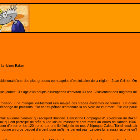
 la rivière Baker.
sable local d’une des plus grosses compagnies d’exploitation de la région : Juan Grimer. On
lus jeunes : il s’agit d’un couple d’européens d’environ 30 ans. Visiblement des migrants de
la maison. Il ne manque visiblement rien malgré des traces évidentes de fouilles. Un crime
n échange de poissons. Elle est stupéfaite d’entendre la nouvelle de leur mort. Elle leur parle
.
it au jeune pionnier qui recopiait l’histoire. L’ancienne Compagnie d’Exploitation du Baker
ceux qui ont participé de près ou de loin au massacre sont morts au cours de l’année 1906.
 d’enterrer les 120 corps sur une île éloignée de tout. A l’époque Caleta Tortel n’existait
onné un gros paquet d’argent pour qu’ils ne parlent pas. Le père lui a aussi raconté qu’il