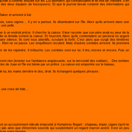
le a commis ensuite sur les 120 pionniers qui connaissaient le fin mot de l’histoire. Il en
 des deux équipes de fossoyeurs). Et que le journal devait contenir des informations qui
aker et arrivent à fuir.
ix, sans signes… Il y en a partout. Ils déambulent sur l’île. Alors qu’ils arrivent dans une
 une pelle.
ser à un endroit précis. Il cherche la caisse. Il leur raconte que son père avait eu peur de la
dio et Amelia sortent la caisse. Et l’ouvrent. Alors qu’ils contemplent un pectoral en argent
e silence. Ils sont tous attentifs, scrutant la forêt. C’est alors que surgit des ténèbres
ts. Rien ne se passe. Les enquêteurs reculent. Mais d’autres zombies arrivent. Ils prennent
de les rejoindre. Il trébuche. Les zombies sont sur lui. Il tire, encore et encore. Puis un
trouvent rien (insister sur l’ambiance angoissante, sur la nervosité des soldats)… Des tombes
s de Juan et l’île est bénie par un prêtre. La caisse est emportée sur le bateau.
 lui, les mains derrière le dos, droit. Ils échangent quelques phrases :
 une crise de folie…
e et un accoutrement ridicule emprunté à Humphrey Bogart : chapeau, imper, cigare (qu’il ne
 jais ainsi que d’énormes sourcils qui surplombent un regard marron acéré. Il est un peu
ute notre histoire.