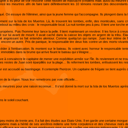
 a eu peur de voir ressortir cette histoire de massacre d’Indiens mais aussi du meurtre qu’el
cé les meurtres afin de faire taire définitivement les 10 témoins restant (les descendants
taqué. On essaye de l’éliminer, ainsi que la jeune femme qui l’accompagne. Ils plongent dans la B
ement sur la Isla de los Muertos. Là, ils trouvent les tombes, enfin, des monticules, sans cro
bout au milieu des croix : le responsable local. La nuit tombe peu à peu. Il tient une torche et
uropéens. Puis l’homme leur lance la pelle. Il tient maintenant un revolver. Il les force à creu
é sur lui avant de mourir. Il avait caché dans la caisse les objets en argent de la tribu. Ela
t angoissant se fait entendre alentour. Comme quelqu’un qui rampe. Juan leur intime de fair
et encore un autre. Pris de panique, le responsable tire deux fois contre un des morts-vivan
er à l’embarcation. Ils montent sur le bateau. Ils voient avec horreur le responsable tenter 
 immobiles dans la brume qui arrive fixant le bateau qui s’éloigne…
rrive à convaincre le capitaine de mener une expédition armée sur l’île. Ils reviennent et ne 
 restes de Juan sont éparpillés sur la plage… Ils referment les tombes, enfouissent les reste
r est accoudé au bastingage. Il contemple l’horizon. Un capitaine de frégate se tient auprès de
en de la région. Nous leur remettrons par voie officielle…
s meurtres pour une raison inconnue… Il s’est donné la mort sur la Isla de los Muertos après
ans le soleil couchant.
 peu moins de trente ans. Il a fait des études aux Etats-Unis. Il en garde une certaine morgu
ropéens mais a hérité de ses ancêtres indiens une forte corpulence et des cheveux noirs de
z efficace aux yeux de ses employeurs pour se voir confier une mission intéressante. Là, déb