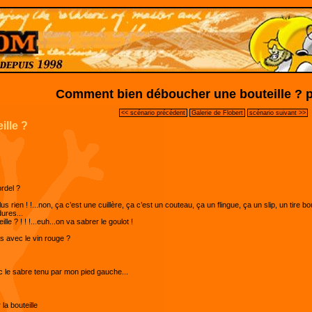
Comment bien déboucher une bouteille ? p
<< scénario précédent
Galerie de Flobert
scénario suivant >>
lle ?
ordel ?
us rien ! !...non, ça c’est une cuillère, ça c’est un couteau, ça un flingue, ça un slip, un tire 
dures...
le ? ! ! !...euh...on va sabrer le goulot !
 avec le vin rouge ?
c le sabre tenu par mon pied gauche...
la bouteille