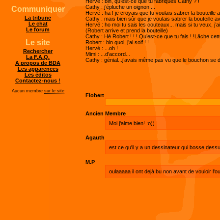
Hervé : bin, qu’est-ce que tu fabriques Cathy ? !
Cathy : j’épluche un oignon ...
Communiquer
Hervé : ha ! je croyais que tu voulais sabrer la bouteille 
La tribune
Cathy : mais bien sûr que je voulais sabrer la bouteille a
Le chat
Hervé : ho moi tu sais les couteaux... mais si tu veux, j’
Le forum
(Robert arrive et prend la bouteille)
Cathy : Hé Robert ! ! ! Qu’est-ce que tu fais ! !Lâche cette
Le site
Robert : bin quoi, j’ai soif ! !
Hervé : ...oh !
Rechercher
Mimi : ...d’accord...
La F.A.Q.
Cathy : génial...j’avais même pas vu que le bouchon se dé
A propos de BDA
Les apparences
Les éditos
Contactez-nous !
Aucun membre
sur le site
Flobert
Ancien Membre
Moi j'aime bien! :o))
Agauth
est ce qu'il y a un dessinateur qui bosse dess
M.P
oulaaaaa il ont dejà bu non avant de vouloir l'ou