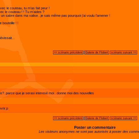
avec le couteau, tu m’as fait peur !
vec le couteau ! ! Tu m’aides ?
ai un sabre dans ma valise...je sais même pas pourquoi j’ai voulu l’amener !
 bouteille ! !
vissait...
<< scénario précédent
Galerie de Flobert
scénario suivant >>
us?..parce que je serasi interesé moi...donne moi des nouvelles
vrir:p
<< scénario précédent
Galerie de Flobert
scénario suivant >>
Poster un commentaire
Les visiteurs anonymes ne sont pas autorisés à poster des comme