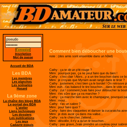
Comment bien déboucher une boutei
Inscription
note : (des amis sont ensemble dans un hôtel)
Mot de passe
Accueil de BDA
Cathy : ça te dit un p’tit rouge ?
Les BDA
Mimi : pourquoi pas, ça ne peut faire que du bien !
Cathy : c’est clair ! Alors...y a un tire bouchon dans ce b
Les membres
Mimi : je croyais que Myriam avait rangé dans le tiroir ?
Les planches
Cathy : justement, c’est bien ça le bordel ! On retrouve pl
Les scénarios
Mimi :euh...t’as balancé le tire bouchon....dans le vide or
Hasard
Cathy : zut ! comment j’vais faire pour déboucher la bouteil
Mimi : t’es sûre que ça va marcher ?
La 9ème zone
Cathy : ça marche bien avec le champagne, pourquoi pas
Mimi : moui...
La chaîne des blogs BDA
Cathy : t’as un sabre ?
Le portail des BDA
Mimi : pour faire quoi ?
L'atelier
Cathy : faire des claquettes et danser la cucaratcha ave
Liens techniques
Mimi : je dois avoir ça dans ma valise...
Les dossiers
Cathy : va le chercher, j’attend...
Les publications
Mimi : désolée, il n’y a qu’un tir bouchon...
Les jeux
Cathy : pas grave, j’vais prendre un couteau pour sabrer 
Cadavre-exquis