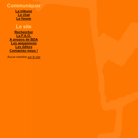
Communiquer
La tribune
Le chat
Le forum
Le site
Rechercher
La F.A.Q.
A propos de BDA
Les apparences
Les éditos
Contactez-nous !
Aucun membre
sur le site