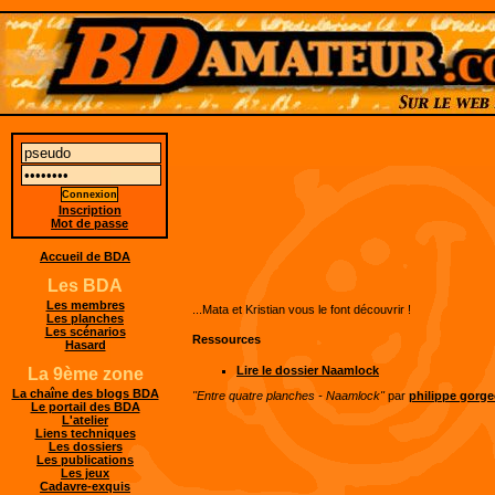
Inscription
Mot de passe
Accueil de BDA
Les BDA
Les membres
...Mata et Kristian vous le font découvrir !
Les planches
Les scénarios
Ressources
Hasard
Lire le dossier Naamlock
La 9ème zone
La chaîne des blogs BDA
"Entre quatre planches - Naamlock"
par
philippe gorge
Le portail des BDA
L'atelier
Liens techniques
Les dossiers
Les publications
Les jeux
Cadavre-exquis