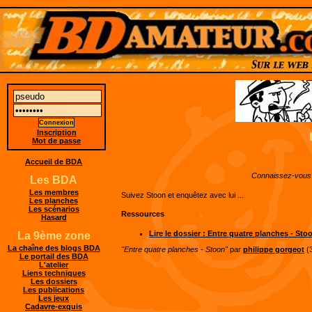
Inscription
Mot de passe
Accueil de BDA
Connaissez-vous l'
Les BDA
Les membres
Suivez Stoon et enquêtez avec lui ...
Les planches
Les scénarios
Ressources
Hasard
Lire le dossier : Entre quatre planches - Sto
La 9ème zone
La chaîne des blogs BDA
"Entre quatre planches - Stoon"
par
philippe gorgeot
(3
Le portail des BDA
L'atelier
Liens techniques
Les dossiers
Les publications
Les jeux
Cadavre-exquis