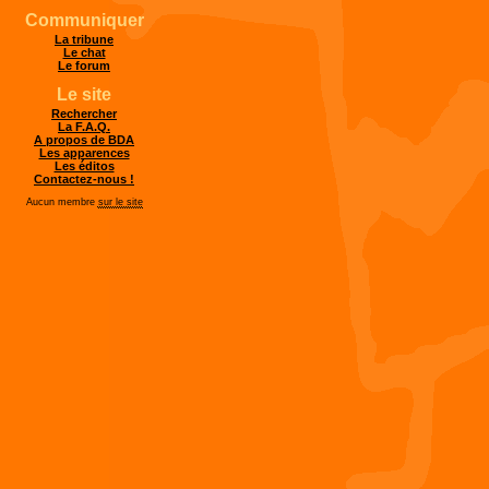
Communiquer
La tribune
Le chat
Le forum
Le site
Rechercher
La F.A.Q.
A propos de BDA
Les apparences
Les éditos
Contactez-nous !
Aucun membre
sur le site