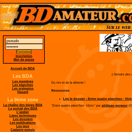
Inscription
Mot de passe
Accueil de BDA
L'histoire des
Les BDA
Les membres
Du rire et de la détente !
Les planches
Les scénarios
Ressources
Hasard
Lire le dossier : Entre quatre planches - Vick
La 9ème zone
La chaîne des blogs BDA
"Entre quatre planches- Vicks"
par
philippe gorgeot
(0
Le portail des BDA
L'atelier
Liens techniques
Les dossiers
Les publications
Les jeux
Cadavre-exquis