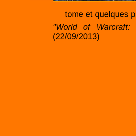
tome et quelques 
"World of Warcraft:
(22/09/2013)