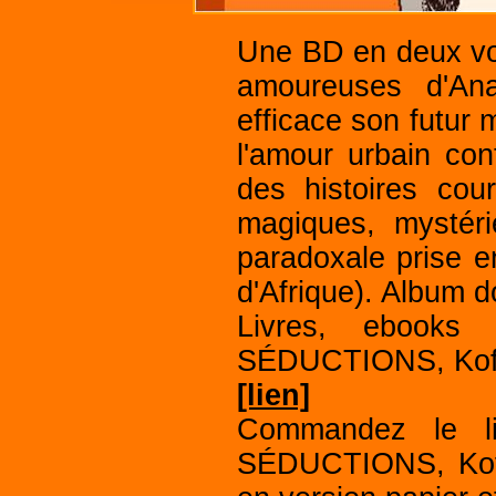
Une BD en deux vole
amoureuses d'Ana
efficace son futur 
l'amour urbain con
des histoires cou
magiques, mystéri
paradoxale prise en
d'Afrique). Album d
Livres, ebook
SÉDUCTIONS, Koff
[lien]
Commandez le 
SÉDUCTIONS, Koff