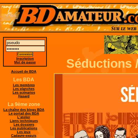
Inscription
Séductions /
Mot de passe
Accueil de BDA
Les BDA
Les membres
Les planches
Les scénarios
Hasard
La 9ème zone
La chaîne des blogs BDA
Le portail des BDA
L'atelier
Liens techniques
Les dossiers
Les publications
Les jeux
Cadavre-exquis