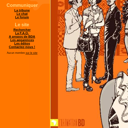
Communiquer
La tribune
Le chat
Le forum
Le site
Rechercher
La F.A.Q.
A propos de BDA
Les apparences
Les éditos
Contactez-nous !
Aucun membre
sur le site