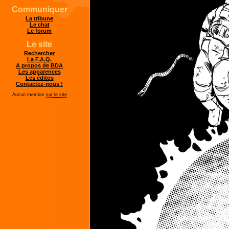
Communiquer
La tribune
Le chat
Le forum
Le site
Rechercher
La F.A.Q.
A propos de BDA
Les apparences
Les éditos
Contactez-nous !
Aucun membre
sur le site