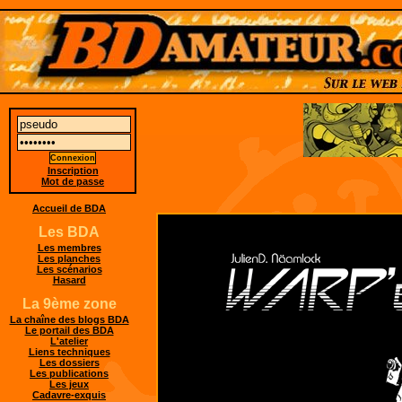
Inscription
Mot de passe
Accueil de BDA
Les BDA
Les membres
Les planches
Les scénarios
Hasard
La 9ème zone
La chaîne des blogs BDA
Le portail des BDA
L'atelier
Liens techniques
Les dossiers
Les publications
Les jeux
Cadavre-exquis