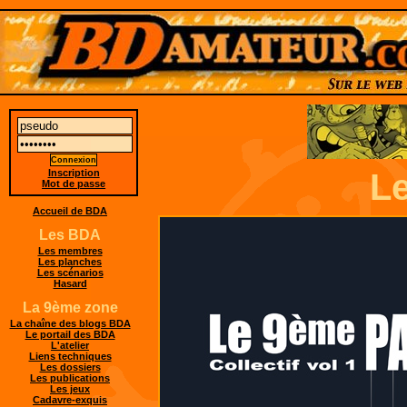
Inscription
Le
Mot de passe
Accueil de BDA
Les BDA
Les membres
Les planches
Les scénarios
Hasard
La 9ème zone
La chaîne des blogs BDA
Le portail des BDA
L'atelier
Liens techniques
Les dossiers
Les publications
Les jeux
Cadavre-exquis