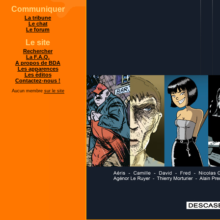
Communiquer
La tribune
Le chat
Le forum
Le site
Rechercher
La F.A.Q.
A propos de BDA
Les apparences
Les éditos
Contactez-nous !
Aucun membre
sur le site