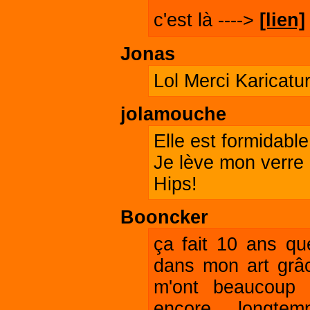
c'est là ---->
[lien]
Jonas
Lol Merci Karicatur
jolamouche
Elle est formidable.
Je lève mon verre p
Hips!
Booncker
ça fait 10 ans que
dans mon art grâ
m'ont beaucoup 
encore longte