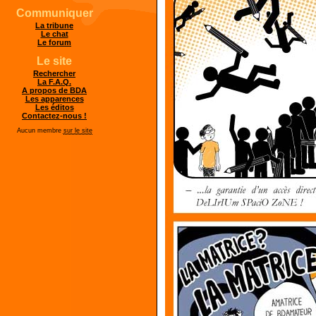
Communiquer
La tribune
Le chat
Le forum
Le site
Rechercher
La F.A.Q.
A propos de BDA
Les apparences
Les éditos
Contactez-nous !
Aucun membre
sur le site