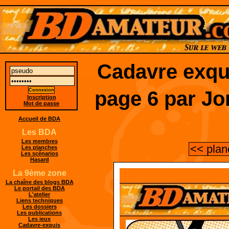
Cadavre exqu
page 6 par Jo
Inscription
Mot de passe
Accueil de BDA
Les BDA
Les membres
<< plan
Les planches
Les scénarios
Hasard
La 9ème zone
La chaîne des blogs BDA
Le portail des BDA
L'atelier
Liens techniques
Les dossiers
Les publications
Les jeux
Cadavre-exquis