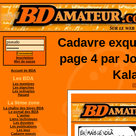
Cadavre exqu
page 4 par Jo
Inscription
Mot de passe
Kal
Accueil de BDA
Les BDA
Les membres
<
Les planches
Les scénarios
Hasard
La 9ème zone
La chaîne des blogs BDA
Le portail des BDA
L'atelier
Liens techniques
Les dossiers
Les publications
Les jeux
Cadavre-exquis