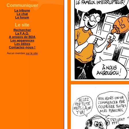
Communiquer
La tribune
Le chat
Le forum
Le site
Rechercher
La F.A.Q.
A propos de BDA
Les apparences
Les éditos
Contactez-nous !
Aucun membre
sur le site