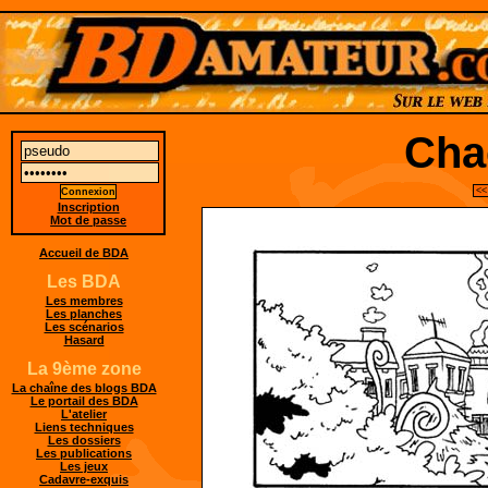
Cha
<<
Inscription
Mot de passe
Accueil de BDA
Les BDA
Les membres
Les planches
Les scénarios
Hasard
La 9ème zone
La chaîne des blogs BDA
Le portail des BDA
L'atelier
Liens techniques
Les dossiers
Les publications
Les jeux
Cadavre-exquis