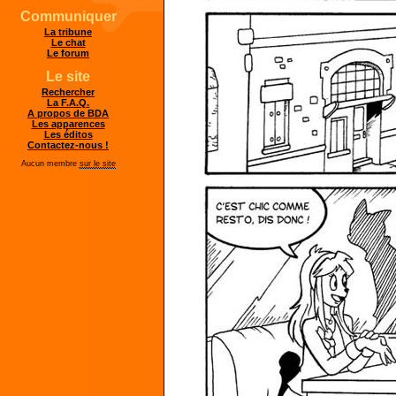
Communiquer
La tribune
Le chat
Le forum
Le site
Rechercher
La F.A.Q.
A propos de BDA
Les apparences
Les éditos
Contactez-nous !
Aucun membre
sur le site