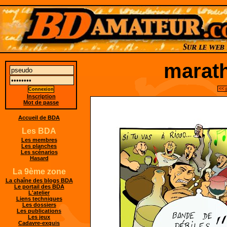
marath
<< 
Inscription
Mot de passe
Accueil de BDA
Les BDA
Les membres
Les planches
Les scénarios
Hasard
La 9ème zone
La chaîne des blogs BDA
Le portail des BDA
L'atelier
Liens techniques
Les dossiers
Les publications
Les jeux
Cadavre-exquis