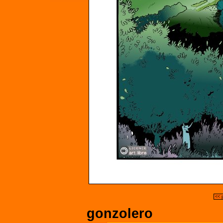
<< 
gonzolero