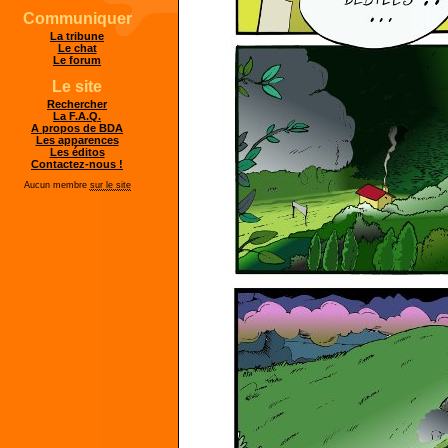
Communiquer
La tribune
Le chat
Le forum
Le site
Rechercher
La F.A.Q.
A propos de BDA
Les apparences
Les éditos
Contactez-nous !
Aucun membre
sur le site