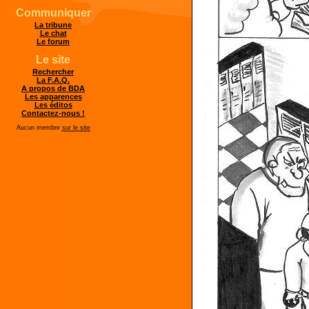
Communiquer
La tribune
Le chat
Le forum
Le site
Rechercher
La F.A.Q.
A propos de BDA
Les apparences
Les éditos
Contactez-nous !
Aucun membre
sur le site