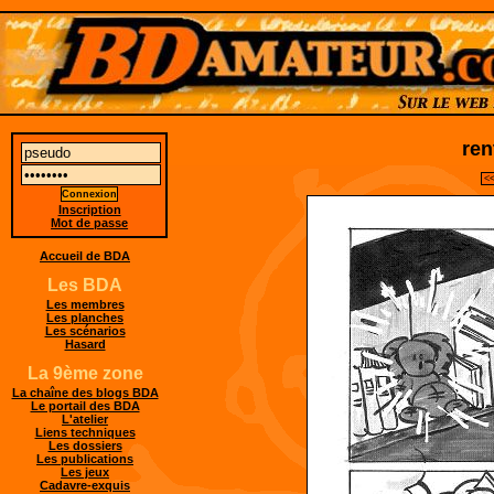
ren
<<
Inscription
Mot de passe
Accueil de BDA
Les BDA
Les membres
Les planches
Les scénarios
Hasard
La 9ème zone
La chaîne des blogs BDA
Le portail des BDA
L'atelier
Liens techniques
Les dossiers
Les publications
Les jeux
Cadavre-exquis