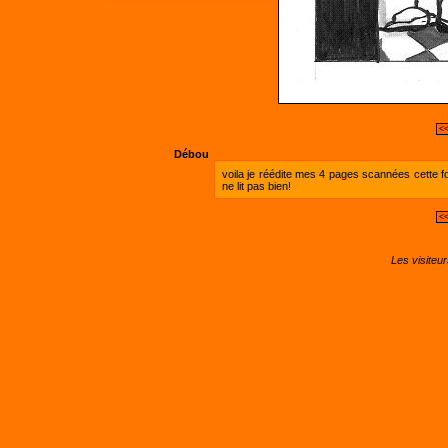
<<
Débou
voila je réédite mes 4 pages scannées cette fois
ne lit pas bien!
<<
Les visiteu