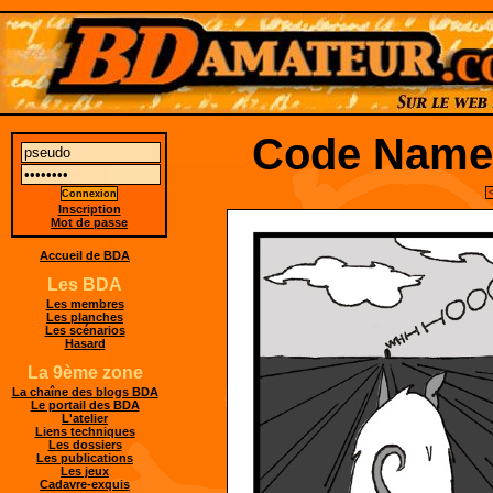
Code Name: 
Inscription
Mot de passe
Accueil de BDA
Les BDA
Les membres
Les planches
Les scénarios
Hasard
La 9ème zone
La chaîne des blogs BDA
Le portail des BDA
L'atelier
Liens techniques
Les dossiers
Les publications
Les jeux
Cadavre-exquis