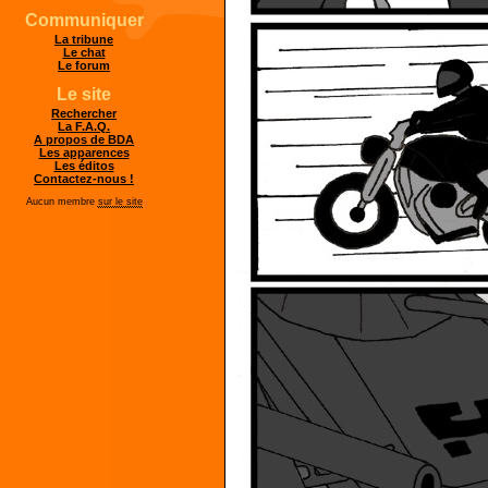
Communiquer
La tribune
Le chat
Le forum
Le site
Rechercher
La F.A.Q.
A propos de BDA
Les apparences
Les éditos
Contactez-nous !
Aucun membre
sur le site