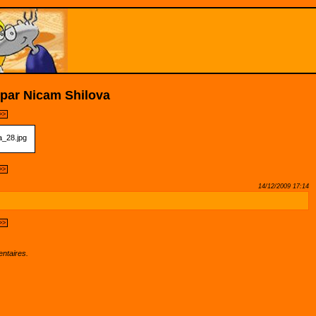
 par Nicam Shilova
>>
>>
14/12/2009 17:14
>>
ntaires.