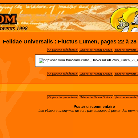
Felidae Universalis : Fluctus Lumen, pages 22 à 28
<< planche précédente
Galerie de Nicam Shilova
planche suivante 
<< planche précédente
Galerie de Nicam Shilova
planche suivante 
<< planche précédente
Galerie de Nicam Shilova
planche suivante 
Poster un commentaire
Les visiteurs anonymes ne sont pas autorisés à poster des comme