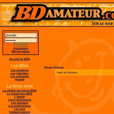
Inscription
Mot de passe
Accueil de BDA
Les BDA
Nicam Shilova
Les membres
Suite de l'histoire
Les planches
Les scénarios
Hasard
La 9ème zone
La chaîne des blogs BDA
Le portail des BDA
L'atelier
Liens techniques
Les dossiers
Les publications
Les jeux
Cadavre-exquis