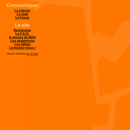
Communiquer
La tribune
Le chat
Le forum
Le site
Rechercher
La F.A.Q.
A propos de BDA
Les apparences
Les éditos
Contactez-nous !
Aucun membre
sur le site