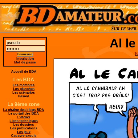
Al l
<
Inscription
Mot de passe
Accueil de BDA
Les BDA
Les membres
Les planches
Les scénarios
Hasard
La 9ème zone
La chaîne des blogs BDA
Le portail des BDA
L'atelier
Liens techniques
Les dossiers
Les publications
Les jeux
Cadavre-exquis