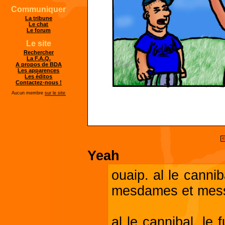
Communiquer
La tribune
Le chat
Le forum
Le site
Rechercher
La F.A.Q.
A propos de BDA
Les apparences
Les éditos
Contactez-nous !
Aucun membre
sur le site
<
Yeah
ouaip. al le cannib
mesdames et mess
al le cannibal, le 