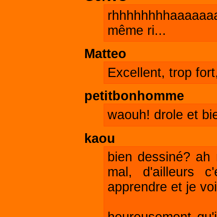
rhhhhhhhhaaaaaaa 
même ri...
Matteo
Excellent, trop for
petitbonhomme
waouh! drole et bi
kaou
bien dessiné? ah n
mal, d'ailleurs c
apprendre et je voi