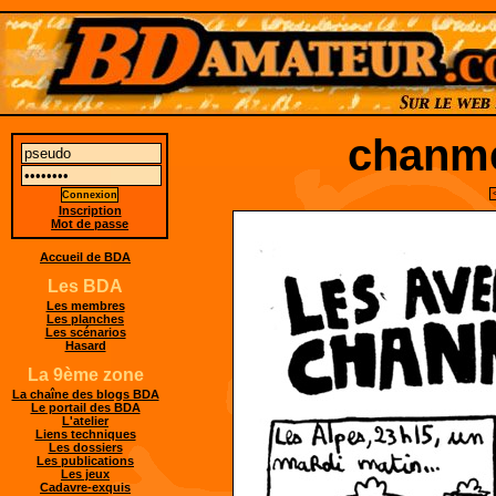
chanmé
Inscription
Mot de passe
Accueil de BDA
Les BDA
Les membres
Les planches
Les scénarios
Hasard
La 9ème zone
La chaîne des blogs BDA
Le portail des BDA
L'atelier
Liens techniques
Les dossiers
Les publications
Les jeux
Cadavre-exquis