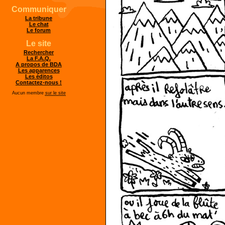
Communiquer
La tribune
Le chat
Le forum
Le site
Rechercher
La F.A.Q.
A propos de BDA
Les apparences
Les éditos
Contactez-nous !
Aucun membre
sur le site