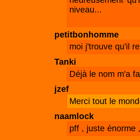
heureusement qu'i
niveau...
petitbonhomme
moi j'trouve qu'il r
Tanki
Déjà le nom m'a fai
jzef
Merci tout le mond
naamlock
pff , juste énorme 