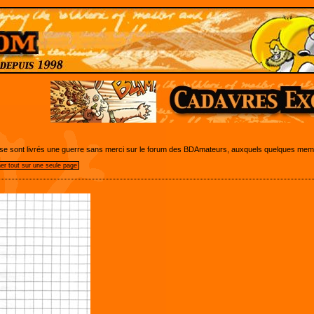
e sont livrés une guerre sans merci sur le forum des BDAmateurs, auxquels quelques membr
her tout sur une seule page