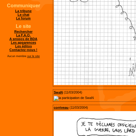
Communiquer
La tribune
Le chat
Le forum
Le site
Rechercher
La F.A.Q.
A propos de BDA
Les apparences
Les éditos
Contactez-nous !
Aucun membre
sur le site
SwaN
(11/03/2004)
corriveau
(11/03/2004)