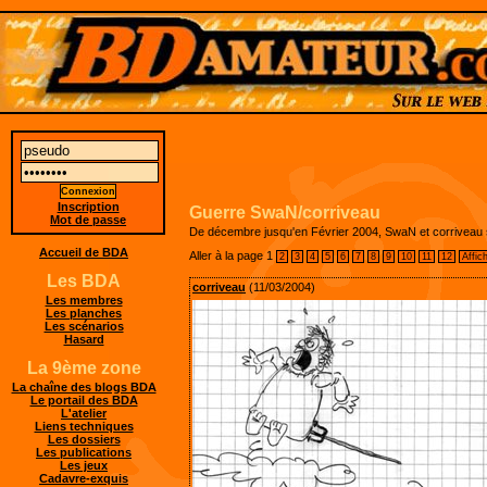
Inscription
Guerre SwaN/corriveau
Mot de passe
De décembre jusqu'en Février 2004, SwaN et corriveau s
Accueil de BDA
Aller à la page
1
2
3
4
5
6
7
8
9
10
11
12
Affic
Les BDA
corriveau
(11/03/2004)
Les membres
Les planches
Les scénarios
Hasard
La 9ème zone
La chaîne des blogs BDA
Le portail des BDA
L'atelier
Liens techniques
Les dossiers
Les publications
Les jeux
Cadavre-exquis