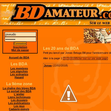
Inscription
Les 20 ans de BDA
Mot de passe
Petit jeu lancé par Jonas Beluga Bill pour l'anniversaire
Accueil de BDA
Aller à la page
1
2
3
4
Afficher tout sur une seule page
Les BDA
Jonas
(22/02/2018)
Les membres
Les planches
Les scénarios
Hasard
La 9ème zone
La chaîne des blogs BDA
Le portail des BDA
L'atelier
Liens techniques
Les dossiers
Les publications
Les jeux
Cadavre-exquis