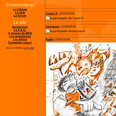
Communiquer
La tribune
Le chat
Cyann P.
(22/02/2018)
Le forum
Le site
karicature
(22/02/2018)
Rechercher
La F.A.Q.
A propos de BDA
Les apparences
Kakhi
(25/02/2018)
Les éditos
Contactez-nous !
Aucun membre
sur le site