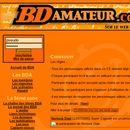
Inscription
Crossover
Mot de passe
Les rêgles :
Accueil de BDA
-Tous les personnages utilisés dans ce CE doivent déjà
Les BDA
-Chaque participant écrit la suite en utilisant un person
Les membres
-Participer implique qu'on accepte qu'au moins un de ses 
Les planches
Les scénarios
-Toutefois, un participant peut s'opposer à l'utilisation
Hasard
-Il est important de respecter les personnages utilisés, 
La 9ème zone
La chaîne des blogs BDA
Pour plus de détails :
[lien]
Le portail des BDA
Aller à la page
1
L'atelier
2
Afficher tout sur une seule page
Liens techniques
Les dossiers
Nortock Diab
(12/07/2006)
Super Cagoule est un pers
Les publications
Les jeux
Cadavre-exquis