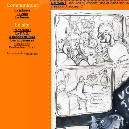
Gel Weo !
(16/10/2006)
Nortock Diab et Zolon sont d
Communiquer
créations du docteur C
La tribune
Le chat
Le forum
Le site
Rechercher
La F.A.Q.
A propos de BDA
Les apparences
Les éditos
Contactez-nous !
Aucun membre
sur le site