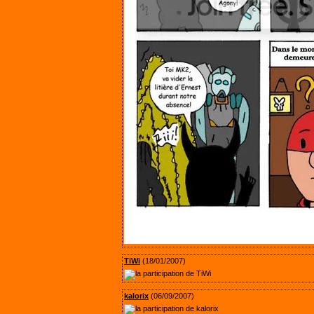
TiWi
(18/01/2007)
kalorix
(06/09/2007)