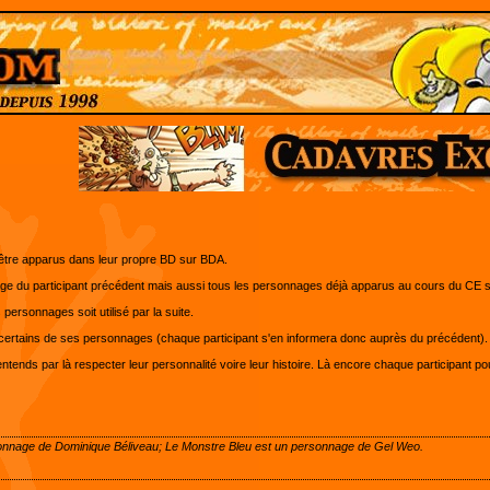
 être apparus dans leur propre BD sur BDA.
nage du participant précédent mais aussi tous les personnages déjà apparus au cours du CE s'i
personnages soit utilisé par la suite.
 de certains de ses personnages (chaque participant s'en informera donc auprès du précédent).
j'entends par là respecter leur personnalité voire leur histoire. Là encore chaque participant 
onnage de Dominique Béliveau; Le Monstre Bleu est un personnage de Gel Weo.