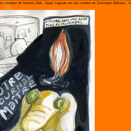
es créations de Nortock Diab ; Super Cagoule est une création de Dominique Béliveau ; G