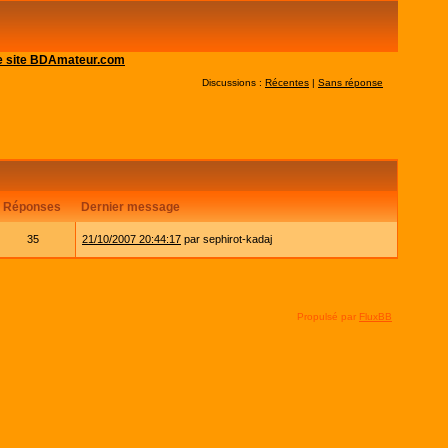
 le site BDAmateur.com
Discussions :
Récentes
|
Sans réponse
Réponses
Dernier message
35
21/10/2007 20:44:17
par sephirot-kadaj
Propulsé par
FluxBB