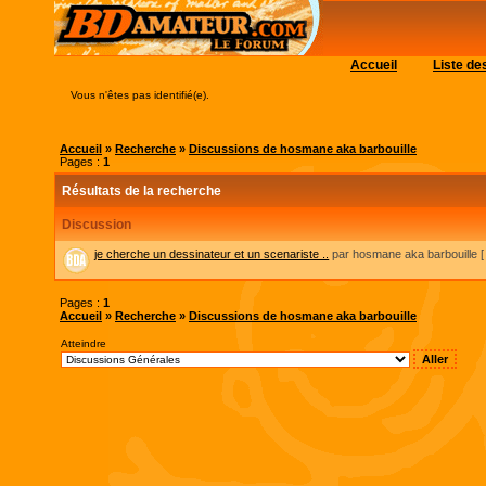
Accueil
Liste d
Vous n'êtes pas identifié(e).
Accueil
»
Recherche
»
Discussions de hosmane aka barbouille
Pages :
1
Résultats de la recherche
Discussion
je cherche un dessinateur et un scenariste ..
par hosmane aka barbouille
Pages :
1
Accueil
»
Recherche
»
Discussions de hosmane aka barbouille
Atteindre