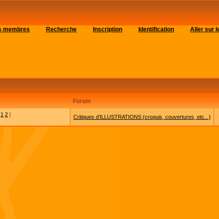
es membres
Recherche
Inscription
Identification
Aller sur
Forum
[
1
2
]
Critiques d'ILLUSTRATIONS (croquis, couvertures, etc...)