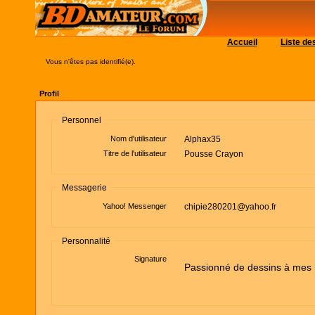
Accueil
Liste d
Vous n'êtes pas identifié(e).
Profil
Personnel
Nom d'utilisateur
Alphax35
Titre de l'utilisateur
Pousse Crayon
Messagerie
Yahoo! Messenger
chipie280201@yahoo.fr
Personnalité
Signature
Passionné de dessins à mes