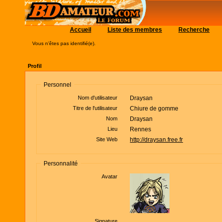
Accueil
Liste des membres
Recherche
Vous n'êtes pas identifié(e).
Profil
Personnel
Nom d'utilisateur
Draysan
Titre de l'utilisateur
Chiure de gomme
Nom
Draysan
Lieu
Rennes
Site Web
http://draysan.free.fr
Personnalité
Avatar
Signature