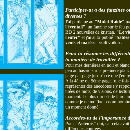
Participes-tu à des fanzines o
diverses ?
J'ai participé au
"Mulot Raide"
ma
l'éventail"
, un fanzine sur le feu po
BD 2 nouvelles de kristian,
"Le vi
l'enfer"
et j'ai auto-publié
"Sable
vents et marées"
voili voilou .
Peux-tu résumer les différen
ta manière de travailler ?
Pour mes dernières en noir et blanc, 
peu au hasard sur la première planch
page par page jusqu'à ce que j'entre
A la 4ème ou 5ème page, une fois ce
représenter des anecdotes s'y rappo
tirées de mots, de visions, de lectur
moment. Le plus dur est de faire u
comme je ne me fixe pas un nombre d
un moment donné.
Accordes-tu de l'importance 
Pour
"Artémis"
oui, car cela avai
différentes contrées.