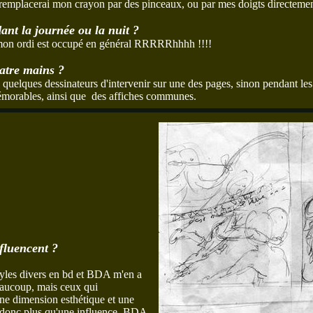
 remplacerai mon crayon par des pinceaux, ou par mes doigts directemen
dant la journée ou la nuit ?
t mon ordi est occupé en général RRRRRhhhh !!!!
uatre mains ?
uelques dessinateurs d'intervenir sur une des pages, sinon pendant les f
morables, ainsi que des affiches communes.
nfluencent ?
styles divers en bd et BDA m'en a
beaucoup, mais ceux qui
ne dimension esthétique et une
! donc plus qu'une influence, BDA