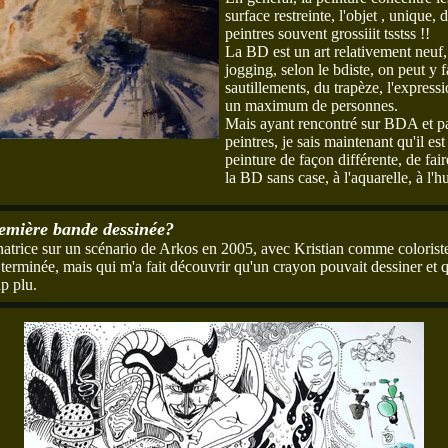
surface restreinte, l'objet , unique, 
peintres souvent grossiiit tsstss !!
La BD est un art relativement neuf
jogging, selon le bdiste, on peut y 
sautillements, du trapèze, l'expressio
un maximum de personnes.
Mais ayant rencontré sur BDA et p
peintres, je sais maintenant qu'il es
peinture de façon différente, de fai
la BD sans case, à l'aquarelle, à l'hu
remière bande dessinée?
trice sur un scénario de Arkos en 2005, avec Kristian comme coloris
 terminée, mais qui m'a fait découvrir qu'un crayon pouvait dessiner et q
p plu.