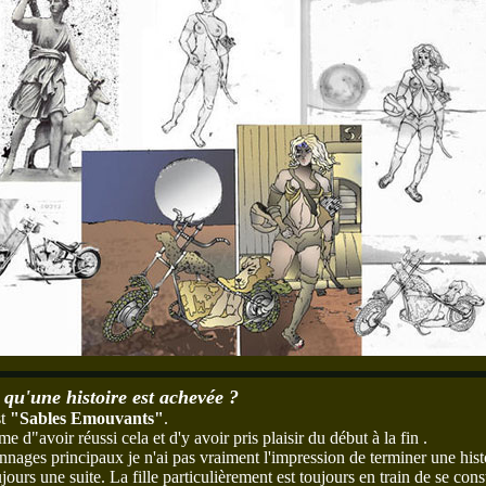
 qu'une histoire est achevée ?
st
"Sables Emouvants"
.
 d"avoir réussi cela et d'y avoir pris plaisir du début à la fin .
nages principaux je n'ai pas vraiment l'impression de terminer une histo
jours une suite. La fille particulièrement est toujours en train de se cons