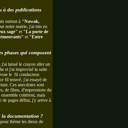
u à des publications
is surtout à
"Nawak,
ur notre mairie, j'ai mis en
eux sage"
et
"La porte de
s émouvants"
et
"Entre
tes phases qui composent
j'ai laissé le crayon aller un
e et j'ai improvisé la suite
voie le fil conducteur.
 fil trouvé, j'ai essayé de
rtant. Ces anecdotes sont
es, de films, d'impressions du
n ensemble cohérent, mais
e pages défini, j'y arrive à
à la documentation ?
t pour thème les dieux de