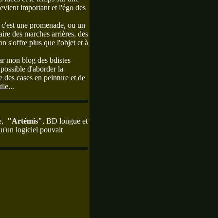
devient important et l'égo des
, c'est une promenade, ou un
faire des marches arrières, des
n s'offre plus que l'objet et à
ar mon blog des bdistes
t possible d'aborder la
re des cases en peinture et de
ile...
te,
"Artémis"
, BD longue et
u'un logiciel pouvait