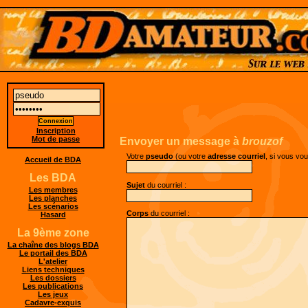
Inscription
Mot de passe
Envoyer un message à
brouzof
Votre
pseudo
(ou votre
adresse courriel
, si vous vo
Accueil de BDA
Les BDA
Sujet
du courriel :
Les membres
Les planches
Les scénarios
Corps
du courriel :
Hasard
La 9ème zone
La chaîne des blogs BDA
Le portail des BDA
L'atelier
Liens techniques
Les dossiers
Les publications
Les jeux
Cadavre-exquis