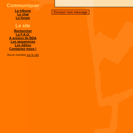
Communiquer
La tribune
Le chat
Le forum
Le site
Rechercher
La F.A.Q.
A propos de BDA
Les apparences
Les éditos
Contactez-nous !
Aucun membre
sur le site