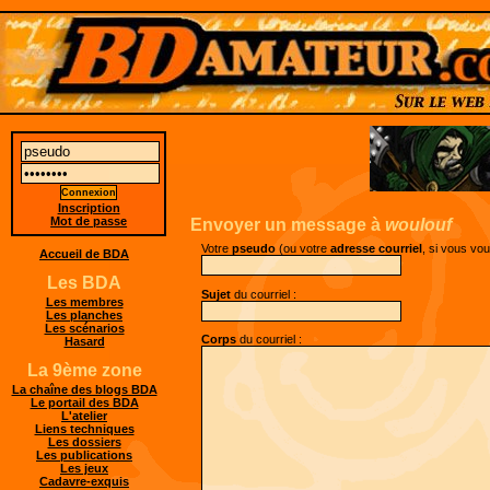
Inscription
Mot de passe
Envoyer un message à
woulouf
Votre
pseudo
(ou votre
adresse courriel
, si vous vo
Accueil de BDA
Les BDA
Sujet
du courriel :
Les membres
Les planches
Les scénarios
Corps
du courriel :
Hasard
La 9ème zone
La chaîne des blogs BDA
Le portail des BDA
L'atelier
Liens techniques
Les dossiers
Les publications
Les jeux
Cadavre-exquis