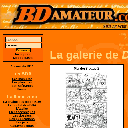
La galerie de
Inscription
Mot de passe
Accueil de BDA
MurderS page 2
Les BDA
Les membres
Les planches
Les scénarios
Hasard
La 9ème zone
La chaîne des blogs BDA
Le portail des BDA
L'atelier
Liens techniques
Les dossiers
Les publications
Les jeux
Cadavre-exquis