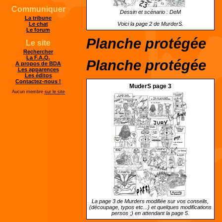
Communiquer
Dessin et scénario : DeM
La tribune
Voici la page 2 de MurderS.
Le chat
Le forum
Planche protégée
Le site
Rechercher
La F.A.Q.
Planche protégée
A propos de BDA
Les apparences
Les éditos
Contactez-nous !
MuderS page 3
Aucun membre
sur le site
La page 3 de Murders modifiée sur vos conseils,
(découpage, typos etc...) et quelques modifications
persos ;) en attendant la page 5.