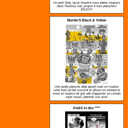
Un petit Strip, qui je l'espère vous plaira, toujours
dans l'humour noir, propre à mes planches!
ENJOY!
MurderS Black & Yellow
Une petite planche déjà ajouté mais en couleur
cette fois! j'ai fait ressortir le désert en mettant le
reste en nuance de gris afin d'apporter un certain
style visuel, j'attends vos avis!
André et des ****