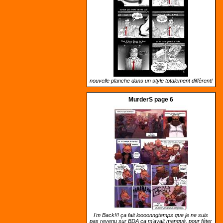
nouvelle planche dans un style totalement diffèrent!
MurderS page 6
I'm Back!!! ça fait loooonngtemps que je ne suis
pas revenu sur BDA ça m'avait manqué, pour fêter