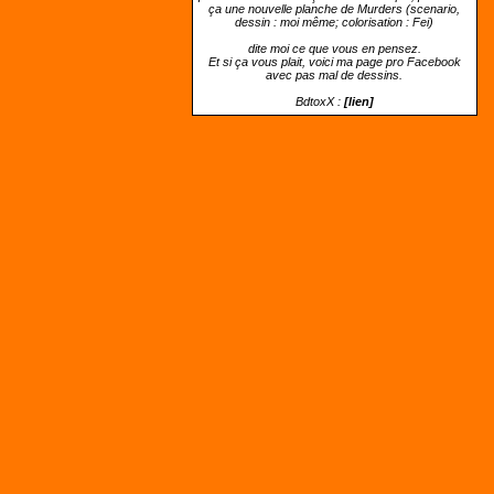
ça une nouvelle planche de Murders (scenario,
dessin : moi même; colorisation : Fei)
dite moi ce que vous en pensez.
Et si ça vous plait, voici ma page pro Facebook
avec pas mal de dessins.
BdtoxX :
[lien]