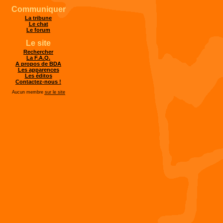
Communiquer
La tribune
Le chat
Le forum
Le site
Rechercher
La F.A.Q.
A propos de BDA
Les apparences
Les éditos
Contactez-nous !
Aucun membre
sur le site