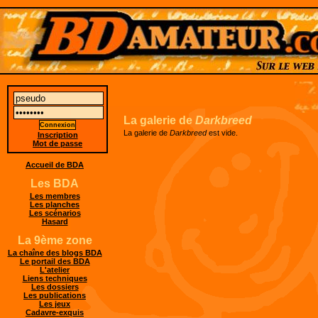
La galerie de
Darkbreed
La galerie de
Darkbreed
est vide.
Inscription
Mot de passe
Accueil de BDA
Les BDA
Les membres
Les planches
Les scénarios
Hasard
La 9ème zone
La chaîne des blogs BDA
Le portail des BDA
L'atelier
Liens techniques
Les dossiers
Les publications
Les jeux
Cadavre-exquis