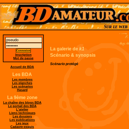
La galerie de
k1
Scénario & synopsis
Inscription
Mot de passe
Scénario protégé
Accueil de BDA
Les BDA
Les membres
Les planches
Les scénarios
Hasard
La 9ème zone
La chaîne des blogs BDA
Le portail des BDA
L'atelier
Liens techniques
Les dossiers
Les publications
Les jeux
Cadavre-exquis