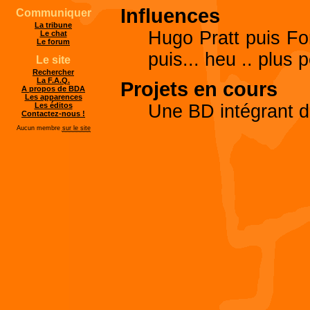
Influences
Communiquer
La tribune
Hugo Pratt puis Fo
Le chat
Le forum
puis... heu .. plus 
Le site
Rechercher
La F.A.Q.
Projets en cours
A propos de BDA
Les apparences
Une BD intégrant de
Les éditos
Contactez-nous !
Aucun membre
sur le site