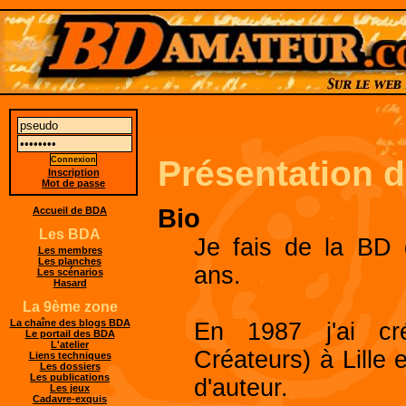
Présentation 
Inscription
Mot de passe
Bio
Accueil de BDA
Les BDA
Je fais de la BD d
Les membres
Les planches
ans.
Les scénarios
Hasard
La 9ème zone
La chaîne des blogs BDA
En 1987 j'ai cr
Le portail des BDA
L'atelier
Créateurs) à Lille
Liens techniques
Les dossiers
Les publications
d'auteur.
Les jeux
Cadavre-exquis