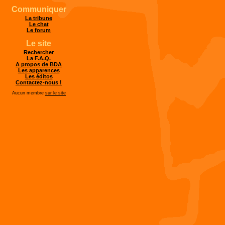
Communiquer
La tribune
Le chat
Le forum
Le site
Rechercher
La F.A.Q.
A propos de BDA
Les apparences
Les éditos
Contactez-nous !
Aucun membre
sur le site