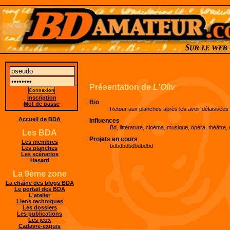
Présentation de
L'Oliv
Inscription
Bio
Mot de passe
Retour aux planches après les avoir délaissées
Accueil de BDA
Influences
Bd, littérature, cinéma, musique, opéra, théâtre
Les BDA
Projets en cours
Les membres
bdbdbdbdbdbdbd
Les planches
Les scénarios
Hasard
La 9ème zone
La chaîne des blogs BDA
Le portail des BDA
L'atelier
Liens techniques
Les dossiers
Les publications
Les jeux
Cadavre-exquis