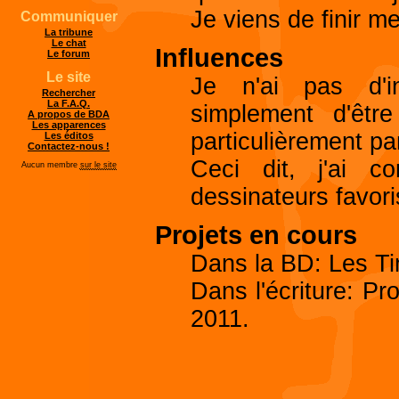
Je viens de finir m
Communiquer
La tribune
Le chat
Influences
Le forum
Le site
Je n'ai pas d'inf
Rechercher
La F.A.Q.
simplement d'êtr
A propos de BDA
Les apparences
particulièrement pa
Les éditos
Contactez-nous !
Ceci dit, j'ai 
Aucun membre
sur le site
dessinateurs favoris
Projets en cours
Dans la BD: Les Tin
Dans l'écriture: Proj
2011.