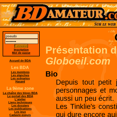
Présentation 
Inscription
Mot de passe
Globoeil.com
Accueil de BDA
Les BDA
Bio
Les membres
Les planches
Les scénarios
Depuis tout petit 
Hasard
La 9ème zone
personnages et mo
La chaîne des blogs BDA
aussi un peu écrit.
Le portail des BDA
L'atelier
Liens techniques
Les Tinklie's cons
Les dossiers
Les publications
Les jeux
qui dure encore auj
Cadavre-exquis