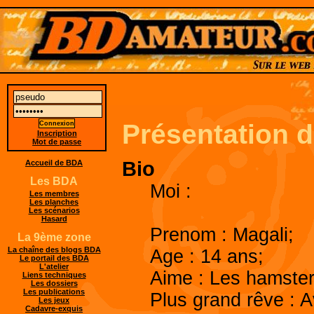
Présentation 
Inscription
Mot de passe
Bio
Accueil de BDA
Les BDA
Moi :
Les membres
Les planches
Les scénarios
Hasard
Prenom : Magali;
La 9ème zone
La chaîne des blogs BDA
Age : 14 ans;
Le portail des BDA
L'atelier
Aime : Les hamsters
Liens techniques
Les dossiers
Les publications
Plus grand rêve : A
Les jeux
Cadavre-exquis