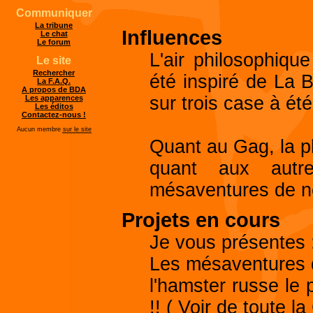
Communiquer
La tribune
Influences
Le chat
Le forum
L'air philosophiqu
Le site
Rechercher
été inspiré de La 
La F.A.Q.
A propos de BDA
sur trois case à ét
Les apparences
Les éditos
Contactez-nous !
Aucun membre
sur le site
Quant au Gag, la pl
quant aux autres
mésaventures de not
Projets en cours
Je vous présentes 
Les mésaventures 
l'hamster russe le 
!! ( Voir de toute la