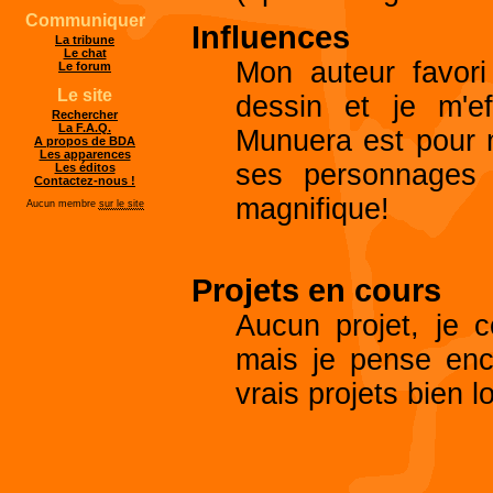
Communiquer
Influences
La tribune
Le chat
Mon auteur favor
Le forum
Le site
dessin et je m'e
Rechercher
La F.A.Q.
Munuera est pour m
A propos de BDA
Les apparences
ses personnages 
Les éditos
Contactez-nous !
magnifique!
Aucun membre
sur le site
Projets en cours
Aucun projet, je 
mais je pense enc
vrais projets bien l