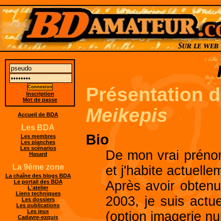
Présentation 
Inscription
Mot de passe
Meikepis
Accueil de BDA
Les BDA
Bio
Les membres
Les planches
Les scénarios
De mon vrai prénom
Hasard
La 9ème zone
et j'habite actuell
La chaîne des blogs BDA
Après avoir obte
Le portail des BDA
L'atelier
Liens techniques
2003, je suis actu
Les dossiers
Les publications
Les jeux
(option imagerie n
Cadavre-exquis