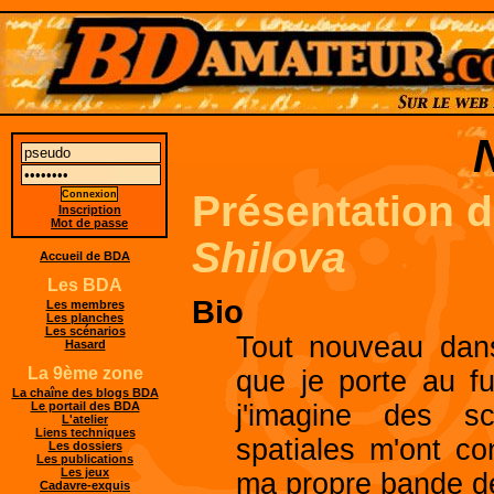
Présentation 
Inscription
Mot de passe
Shilova
Accueil de BDA
Les BDA
Bio
Les membres
Les planches
Les scénarios
Tout nouveau dans
Hasard
La 9ème zone
que je porte au fu
La chaîne des blogs BDA
j'imagine des sc
Le portail des BDA
L'atelier
Liens techniques
spatiales m'ont co
Les dossiers
Les publications
Les jeux
ma propre bande d
Cadavre-exquis