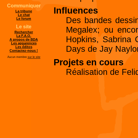
Communiquer
Influences
La tribune
Le chat
Des bandes dessi
Le forum
Le site
Megalex; ou enco
Rechercher
La F.A.Q.
Hopkins, Sabrina 
A propos de BDA
Les apparences
Days de Jay Naylor
Les éditos
Contactez-nous !
Aucun membre
sur le site
Projets en cours
Réalisation de Feli