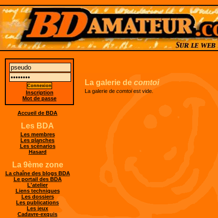
La galerie de
comtoi
La galerie de
comtoi
est vide.
Inscription
Mot de passe
Accueil de BDA
Les BDA
Les membres
Les planches
Les scénarios
Hasard
La 9ème zone
La chaîne des blogs BDA
Le portail des BDA
L'atelier
Liens techniques
Les dossiers
Les publications
Les jeux
Cadavre-exquis