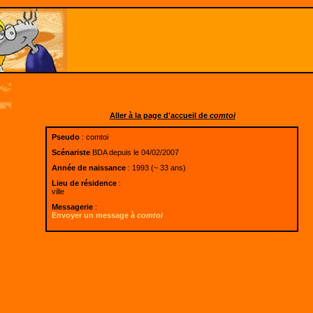
Aller à la page d'accueil de
comtoi
Pseudo
: comtoi
Scénariste
BDA depuis le 04/02/2007
Année de naissance
: 1993 (~ 33 ans)
Lieu de résidence
:
ville
Messagerie
:
Envoyer un message à
comtoi