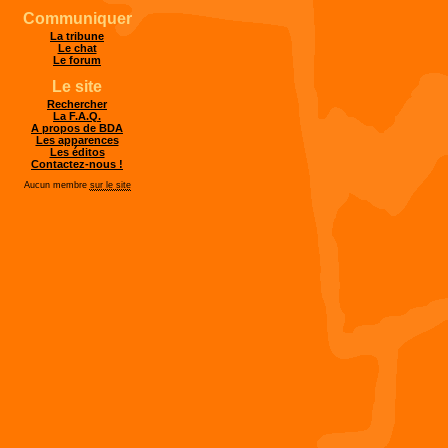
Communiquer
La tribune
Le chat
Le forum
Le site
Rechercher
La F.A.Q.
A propos de BDA
Les apparences
Les éditos
Contactez-nous !
Aucun membre
sur le site