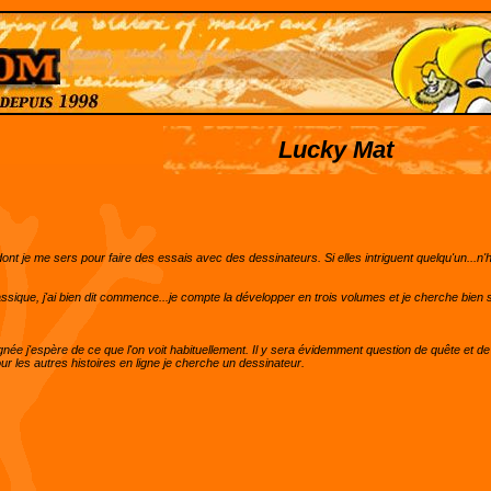
Lucky Mat
ont je me sers pour faire des essais avec des dessinateurs. Si elles intriguent quelqu'un...n'
sique, j'ai bien dit commence...je compte la développer en trois volumes et je cherche bien 
ignée j'espère de ce que l'on voit habituellement. Il y sera évidemment question de quête et d
 les autres histoires en ligne je cherche un dessinateur.