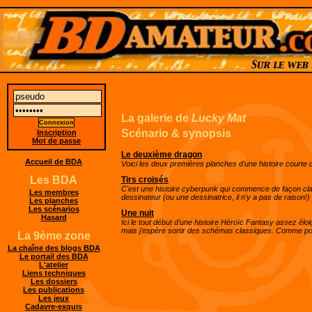
La galerie de
Lucky Mat
Scénario & synopsis
Inscription
Mot de passe
Le deuxième dragon
Accueil de BDA
Voici les deux premières planches d'une histoire courte d
Les BDA
Tirs croisés
C'est une histoire cyberpunk qui commence de façon clas
Les membres
dessinateur (ou une dessinatrice, il n'y a pas de raison!)
Les planches
Les scénarios
Une nuit
Hasard
Ici le tout début d'une histoire Héroïc Fantasy assez élo
mais j'espère sortir des schémas classiques. Comme pour
La 9ème zone
La chaîne des blogs BDA
Le portail des BDA
L'atelier
Liens techniques
Les dossiers
Les publications
Les jeux
Cadavre-exquis