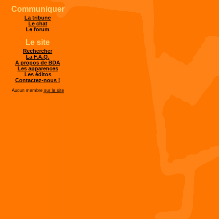
Communiquer
La tribune
Le chat
Le forum
Le site
Rechercher
La F.A.Q.
A propos de BDA
Les apparences
Les éditos
Contactez-nous !
Aucun membre
sur le site