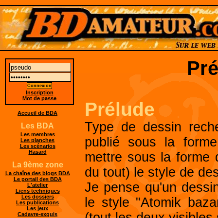
Pré
Inscription
Mot de passe
Prélude
Accueil de BDA
Type de dessin reche
Les BDA
Les membres
publié sous la forme
Les planches
Les scénarios
Hasard
mettre sous la forme 
La 9ème zone
du tout) le style de des
La chaîne des blogs BDA
Le portail des BDA
Je pense qu'un dessin 
L'atelier
Liens techniques
Les dossiers
le style "Atomik baz
Les publications
Les jeux
(tout les deux visibles 
Cadavre-exquis