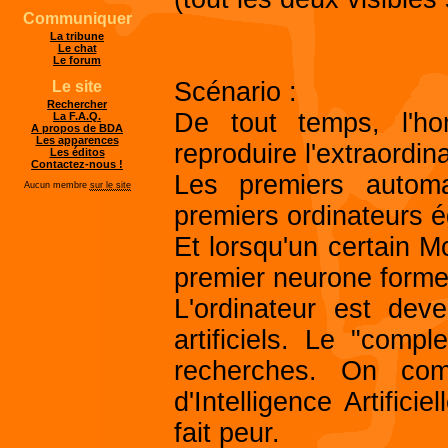
Communiquer
La tribune
Le chat
Le forum
Scénario :
Le site
Rechercher
De tout temps, l'h
La F.A.Q.
A propos de BDA
Les apparences
reproduire l'extraordin
Les éditos
Contactez-nous !
Les premiers automa
Aucun membre
sur le site
premiers ordinateurs 
Et lorsqu'un certain M
premier neurone formel
L'ordinateur est de
artificiels. Le "comp
recherches. On co
d'Intelligence Artific
fait peur.