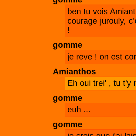
ben tu vois Amiant
courage jurouly, c
!
gomme
je reve ! on est 
Amianthos
Eh oui trei' , tu t'
gomme
euh ...
gomme