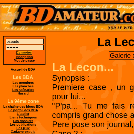
La Lec
Galerie
Inscription
Mot de passe
La Lecon...
Accueil de BDA
Synopsis :
Les BDA
Les membres
Premiere case , un g
Les planches
Les scénarios
Hasard
pour lui...
La 9ème zone
"P'pa... Tu me fais 
La chaîne des blogs BDA
Le portail des BDA
compris grand chose a
L'atelier
Liens techniques
Les dossiers
Pere pose son journal, 
Les publications
Les jeux
Case 2 :
Cadavre-exquis