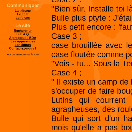
Communiquer
"Bien sûr. Installe toi 
La tribune
Le chat
Bulle plus ptyte : J'ét
Le forum
Plus petit encore : 'faut
Le site
Rechercher
Case 3 ;
La F.A.Q.
A propos de BDA
Les apparences
case brouillée avec l
Les éditos
Contactez-nous !
case floutée comme po
Aucun membre
sur le site
"Vois - tu... Sous la Ter
Case 4 ;
" Il existe un camp de 
s'occuper de faire boug
Lutins qui courren
agrapheuses, des roul
Bulle qui sort d'un h
mois qu'elle a pas bou