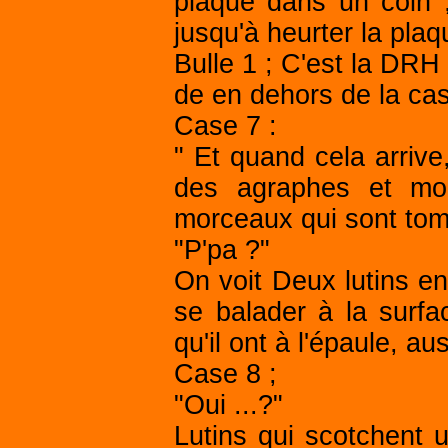
plaque dans un coin ,
jusqu'à heurter la plaq
Bulle 1 ; C'est la DRH q
de en dehors de la cas
Case 7 :
" Et quand cela arrive
des agraphes et mon
morceaux qui sont tom
"P'pa ?"
On voit Deux lutins en
se balader à la surf
qu'il ont à l'épaule, a
Case 8 ;
"Oui ...?"
Lutins qui scotchent u