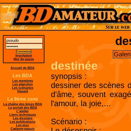
de
Galer
Inscription
Mot de passe
destinée
Accueil de BDA
synopsis :
Les BDA
Les membres
dessiner des scènes de
Les planches
Les scénarios
Hasard
d'âme, souvent exagér
La 9ème zone
l'amour, la joie,...
La chaîne des blogs BDA
Le portail des BDA
L'atelier
Liens techniques
Les dossiers
Scénario :
Les publications
Les jeux
Le désespoir :
Cadavre-exquis