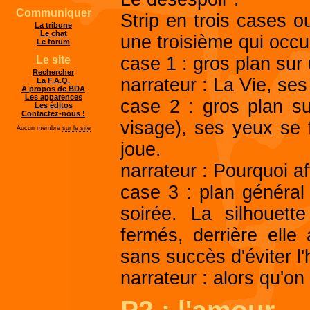
Communiquer
Strip en trois cases
La tribune
Le chat
une troisième qui occu
Le forum
case 1 : gros plan sur 
Le site
Rechercher
narrateur : La Vie, ses
La F.A.Q.
A propos de BDA
Les apparences
case 2 : gros plan s
Les éditos
Contactez-nous !
visage), ses yeux se 
Aucun membre
sur le site
joue.
narrateur : Pourquoi af
case 3 : plan généra
soirée. La silhouett
fermés, derrière elle 
sans succès d'éviter 
narrateur : alors qu'on