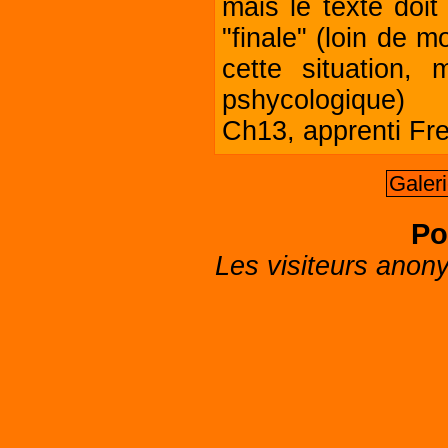
mais le texte doit
"finale" (loin de m
cette situation,
pshycologique)
Ch13, apprenti Fr
Galer
Po
Les visiteurs anon