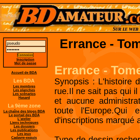
Errance - Tom
Inscription
Mot de passe
Errance - Tome
Accueil de BDA
Synopsis : L'histoire 
Les BDA
Les membres
rue.Il ne sait pas qui i
Les planches
Les scénarios
Hasard
et aucune administra
La 9ème zone
toute l'Europe.Qui 
La chaîne des blogs BDA
Le portail des BDA
d'inscriptions marqué 
L'atelier
Liens techniques
Les dossiers
Les publications
Les jeux
Type de dessin reche
Cadavre-exquis