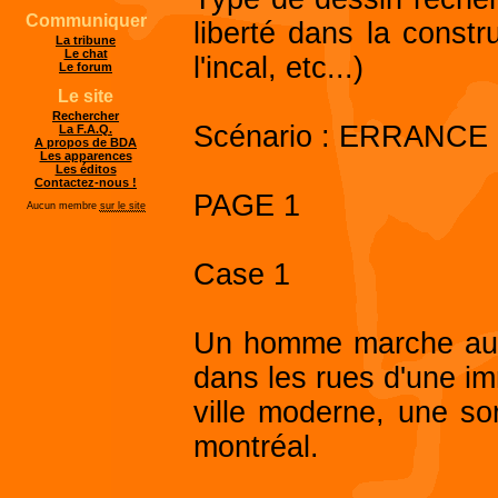
Communiquer
liberté dans la const
La tribune
Le chat
l'incal, etc...)
Le forum
Le site
Rechercher
Scénario : ERRANCE
La F.A.Q.
A propos de BDA
Les apparences
Les éditos
Contactez-nous !
PAGE 1
Aucun membre
sur le site
Case 1
Un homme marche au mi
dans les rues d'une 
ville moderne, une so
montréal.