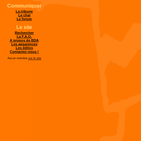
Communiquer
La tribune
Le chat
Le forum
Le site
Rechercher
La F.A.Q.
A propos de BDA
Les apparences
Les éditos
Contactez-nous !
Aucun membre
sur le site