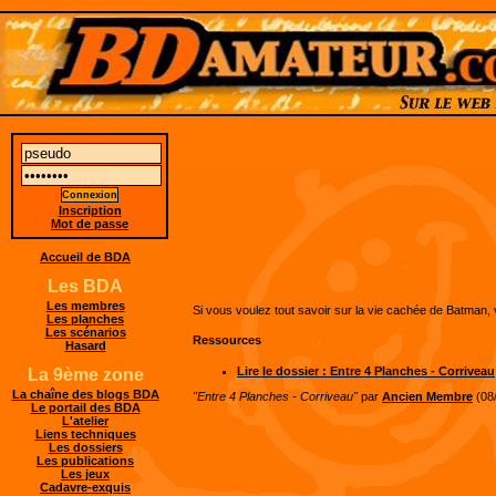
Inscription
Mot de passe
Accueil de BDA
Les BDA
Les membres
Si vous voulez tout savoir sur la vie cachée de Batman, 
Les planches
Les scénarios
Ressources
Hasard
Lire le dossier : Entre 4 Planches - Corriveau
La 9ème zone
La chaîne des blogs BDA
"Entre 4 Planches - Corriveau"
par
Ancien Membre
(08
Le portail des BDA
L'atelier
Liens techniques
Les dossiers
Les publications
Les jeux
Cadavre-exquis