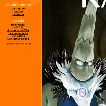
Communiquer
La tribune
Le chat
Le forum
Le site
Rechercher
La F.A.Q.
A propos de BDA
Les apparences
Les éditos
Contactez-nous !
Aucun membre
sur le site