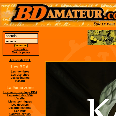
Inscription
Mot de passe
Accueil de BDA
Les BDA
Les membres
Les planches
Les scénarios
Hasard
La 9ème zone
La chaîne des blogs BDA
Le portail des BDA
L'atelier
Liens techniques
Les dossiers
Les publications
Les jeux
Cadavre-exquis