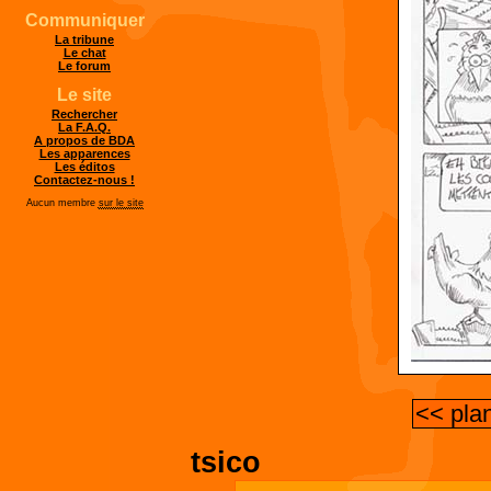
Communiquer
La tribune
Le chat
Le forum
Le site
Rechercher
La F.A.Q.
A propos de BDA
Les apparences
Les éditos
Contactez-nous !
Aucun membre
sur le site
<< pla
tsico