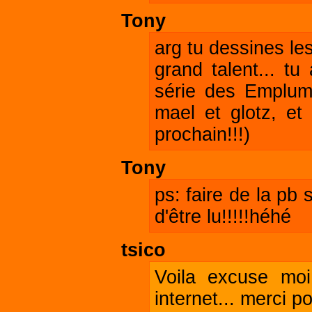
Tony
arg tu dessines le
grand talent... t
série des Emplumé
mael et glotz, e
prochain!!!)
Tony
ps: faire de la pb
d'être lu!!!!!héhé
tsico
Voila excuse moi 
internet... merci 