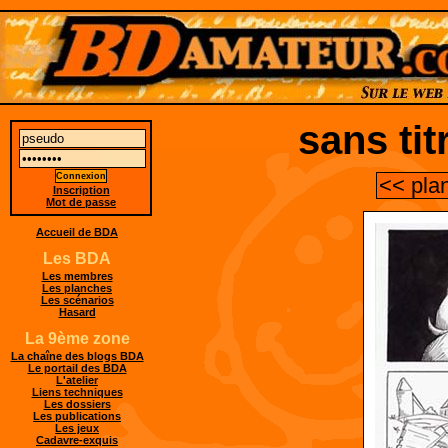
sans tit
<< pla
Inscription
Mot de passe
Accueil de BDA
Les BDA
Les membres
Les planches
Les scénarios
Hasard
La 9ème zone
La chaîne des blogs BDA
Le portail des BDA
L'atelier
Liens techniques
Les dossiers
Les publications
Les jeux
Cadavre-exquis