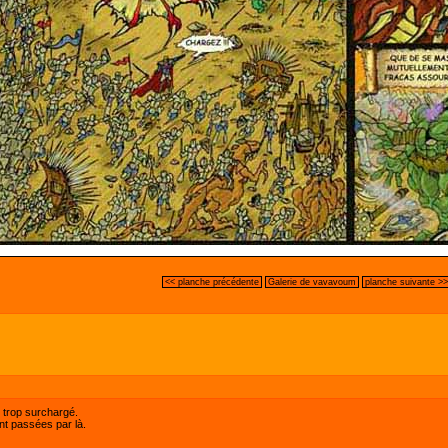
<< planche précédente
Galerie de vavavoum
planche suivante >>
u trop surchargé.
nt passées par là.